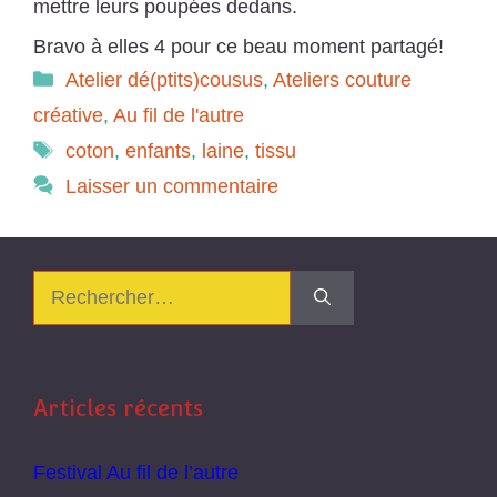
mettre leurs poupées dedans.
Bravo à elles 4 pour ce beau moment partagé!
Catégories
Atelier dé(ptits)cousus
,
Ateliers couture
créative
,
Au fil de l'autre
Étiquettes
coton
,
enfants
,
laine
,
tissu
Laisser un commentaire
Rechercher :
Articles récents
Festival Au fil de l’autre